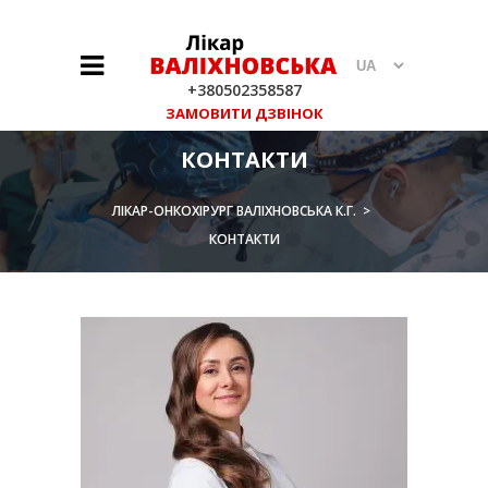
+380502358587
Вибрати
+380502358587
мову
ЗАМОВИТИ ДЗВІНОК
КОНТАКТИ
ЛІКАР-ОНКОХІРУРГ ВАЛІХНОВСЬКА К.Г.
>
КОНТАКТИ